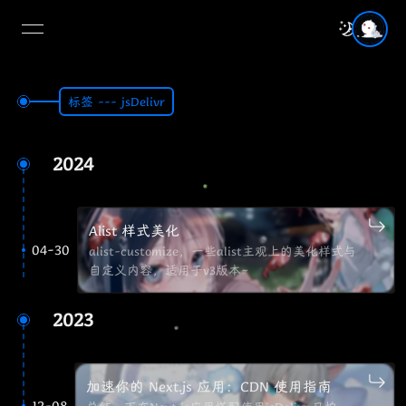
open navigation menu
标签 --- jsDelivr
2024
Alist 样式美化
04-30
alist-customize，一些alist主观上的美化样式与
自定义内容，适用于v3版本~
2023
加速你的 Next.js 应用：CDN 使用指南